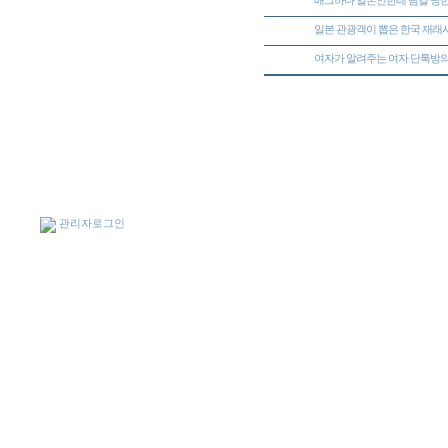
배그하다 일본인한테 팀킬 당한 썰
46511
일본 관광객이 뽑은 한국 재래시
46510
여자가 알려주는 여자 단톡방의
46509
관리자로그인