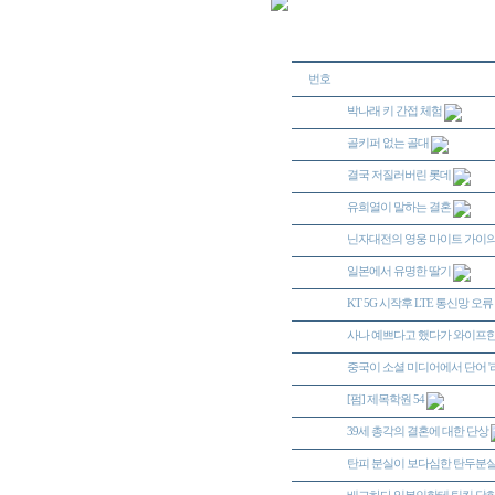
번호
박나래 키 간접 체험
46523
골키퍼 없는 골대
46522
결국 저질러버린 롯데
46521
유희열이 말하는 결혼
46520
닌자대전의 영웅 마이트 가이의 근
46519
일본에서 유명한 딸기
46518
KT 5G 시작후 LTE 통신망 오류
46517
사나 예쁘다고 했다가 와이프한
46516
중국이 소셜 미디어에서 단어 '라이
46515
[펌] 제목학원 54
46514
39세 총각의 결혼에 대한 단상
46513
탄피 분실이 보다심한 탄두분
46512