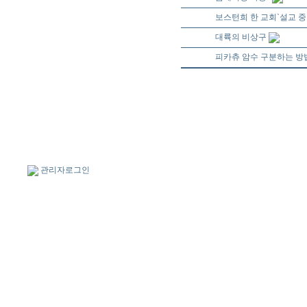
46496
보스턴희 한 교회`설교 중
46495
대륙의 비상구
46494
피카츄 암수 구분하는 방
관리자로그인