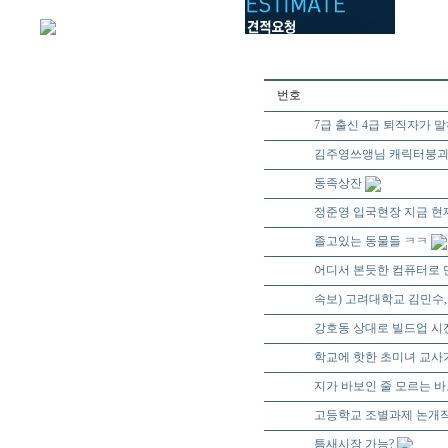
번호
46508
7급 출신 4급 퇴직자가 
46507
김주영쓰앵님 캐릭터붕
46506
동족상잔
46505
정준영 입국현장 지금 현
46504
졸고있는 동물들 ㅋㅋ
46503
어디서 본듯한 컴퓨터로 
46502
속보) 고려대학교 김민수,
46501
강호동 상대로 빌드업 시
46500
학교에 핫한 초미녀 교사
46499
지가 바보인 줄 모르는 바
46498
고등학교 조별과제 논개
46497
틈새시장 가능?