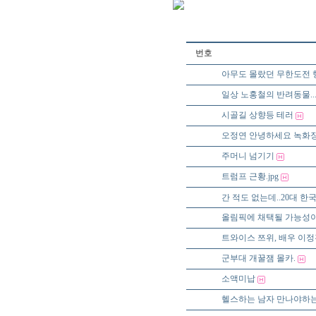
번호
46568
아무도 몰랐던 무한도전 행
46567
일상 노홍철의 반려동물...j
46566
시골길 상향등 테러
46565
오정연 안녕하세요 녹화장
46564
주머니 넘기기
46563
트럼프 근황.jpg
46562
간 적도 없는데..20대 한
46561
올림픽에 채택될 가능성이
46560
트와이스 쯔위, 배우 이정
46559
군부대 개꿀잼 몰카.
46558
소액미납
46557
헬스하는 남자 만나야하는