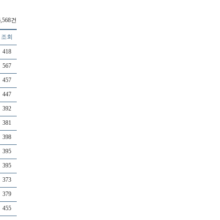
,568건
조회
418
567
457
447
392
381
398
395
395
373
379
455