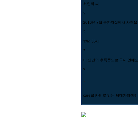
허현회 씨
?
2016년 7월 중환자실에서 사경
?
향년 56세
?
이 인간의 후폭풍으로 국내 안예모
?
?
care를 카레로 읽는 빡대가리색