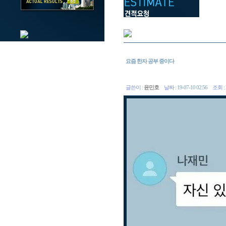
요즘 한자 공부 중이다
글쓴이
:
윤민호
날짜
: 19-07-10 02:56
조회
: