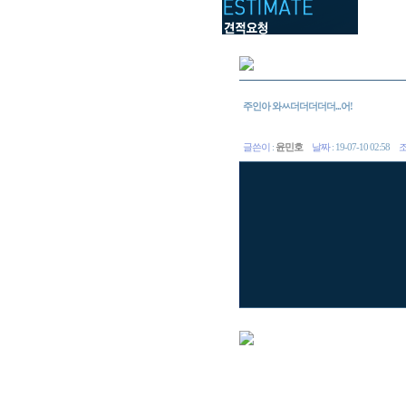
주인아 와ㅆ더더더더더...어!
글쓴이
:
윤민호
날짜
: 19-07-10 02:58