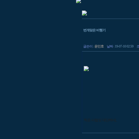
번개맞은 비행기
글쓴이
:
윤민호
날짜
: 19-07-10 02:59
찍은 사람도 대단하네;