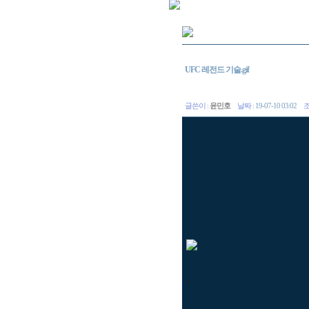
UFC 레전드 기술.gif
글쓴이
:
윤민호
날짜
: 19-07-10 03:02
?