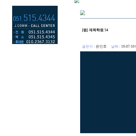
[펌] 제목학원 54
글쓴이
:
윤민호
날짜
: 19-07-1
.
?