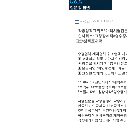
작성일 : 25-03-03 14:44
각종성적표위조#대리시험전문➽톡
인서위조#표창장제작#영수증
글쓴이 :
조#성적표제작
서류위조-…
수정업체-제작업체-위조업체-대
▣ 고객님께 철통 보안과 안전한
▣ 의뢰를 하시기 전 "충분히 듣고
▣ 모든작업 "확인후결제" 마
▣ 안전한 업체와 상담하시고 결
#서류제작#진단서제작#대학수
#토익위조#토플성적표위조#토
#토플제작#표창장제작#영수증
각종신분증 각종증명서 각종서
민증위조 민증제작 신분증위조 
주민등록증제작 운전면허증제작 
학위증제작 학위증위조 재직증
각종대리시험 텝스대리시험 수능