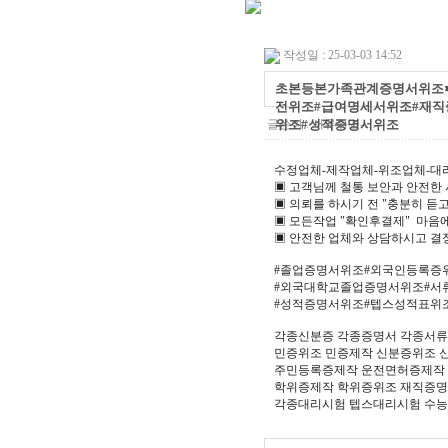
작성일 : 25-03-03 14:52
초본등본가족관계증명서위조➽톡상
전위조#급여명세서위조#재직
글쓴이 :
위조#성적증명서위조
서류위조-…
수정업체-제작업체-위조업체-대
▣ 고객님께 철통 보안과 안전한
▣ 의뢰를 하시기 전 "충분히 듣고
▣ 모든작업 "확인후결제" 마
▣ 안전한 업체와 상담하시고 결
#졸업증명서위조#외국인등록증
#외국대학교졸업증명서위조#서
#성적증명서위조#텝스성적표위
각종신분증 각종증명서 각종서
민증위조 민증제작 신분증위조 
주민등록증제작 운전면허증제작 
학위증제작 학위증위조 재직증
각종대리시험 텝스대리시험 수능